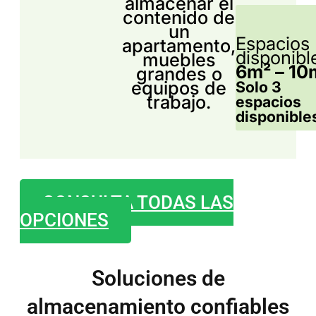
almacenar el
contenido de
un
Espacios
apartamento,
disponibl
muebles
6m² – 10
grandes o
equipos de
Solo 3
trabajo.
espacios
disponible
CONSULTA TODAS LAS
OPCIONES
Soluciones de
almacenamiento confiables