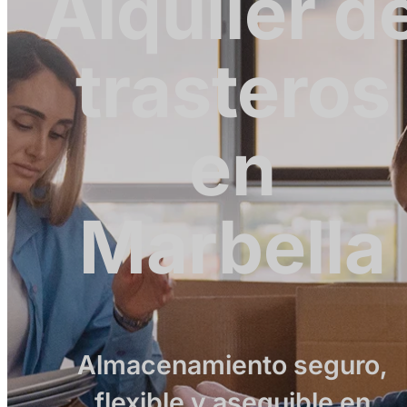
Alquiler d
trasteros
en
Marbella
Almacenamiento seguro,
flexible y asequible en