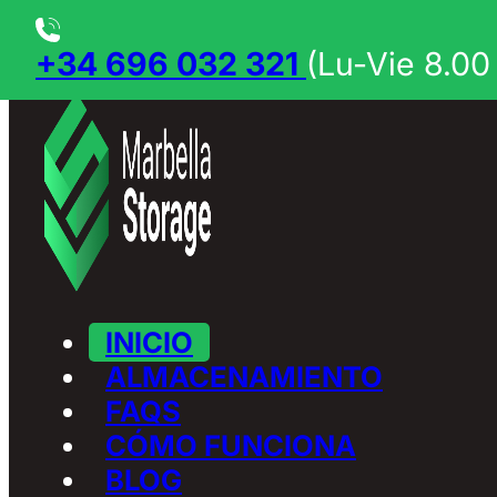
Saltar al contenido principal
Saltar al pie de página
+34 696 032 321
(Lu-Vie 8.00 
INICIO
ALMACENAMIENTO
FAQS
CÓMO FUNCIONA
BLOG