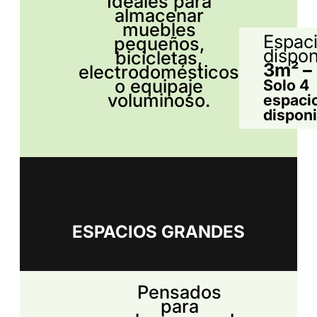
Ideales para
almacenar
muebles
Espac
pequeños,
dispon
bicicletas,
3m² –
electrodomésticos
o equipaje
Solo 4
voluminoso.
espaci
dispon
ESPACIOS GRANDES
Pensados
para